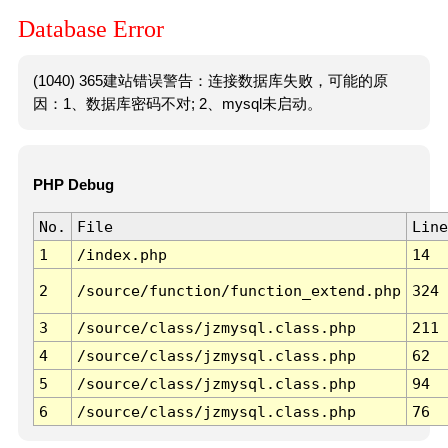
Database Error
(1040) 365建站错误警告：连接数据库失败，可能的原
因：1、数据库密码不对; 2、mysql未启动。
PHP Debug
No.
File
Line
1
/index.php
14
2
/source/function/function_extend.php
324
3
/source/class/jzmysql.class.php
211
4
/source/class/jzmysql.class.php
62
5
/source/class/jzmysql.class.php
94
6
/source/class/jzmysql.class.php
76