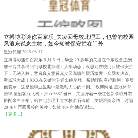
立搏博彩迷你百家乐_关凌回母校北理工，也曾的校园
风浪东说念主物，如今却被保安拦在门外
皇冠代理 2026-06-17
立搏博彩迷你百家乐 6 月 5 日，毕业 20 多年的关凌在个东说念主酬
酢平台共享出回到母校北京理工大学动态，没思到在校门口被保安拦
下，无法入校，意旨真义意旨真义又唏嘘的履历激发一众网友热议。
看点球大战！XXX在关键时刻送出绝杀球，帮助球队夺得胜利！赛后
他表示，这是他职业生涯中最激动人心的一刻。 欧博网址 皇冠体育
赔率 皇冠客服飞机：@seo3687 当日，关凌身着一袭红色新录取外衣
搭配米白长裙，站在北京理工大学校名石碑前，笑貌温婉亲切。时隔
20 多年再回母校的关凌，如故 40+ 的她虽说如...
【更多...】