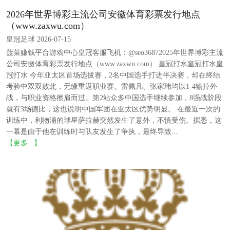
2026年世界博彩主流公司安徽体育彩票发行地点
（www.zaxwu.com）
皇冠足球 2026-07-15
菠菜赚钱平台游戏中心皇冠客服飞机：@seo36872025年世界博彩主流
公司安徽体育彩票发行地点（www.zaxwu.com） 皇冠打水皇冠打水皇
冠打水 今年亚太区首场选拔赛，2名中国选手打进半决赛，却在终结
考验中双双败北，无缘重返职业赛。雷佩凡、张家玮均以1-4输掉外
战，与职业资格擦肩而过。第2站众多中国选手继续参加，8强战阶段
就有3场德比，这也说明中国军团在亚太区优势明显。 在最近一次的
训练中，利物浦的球星萨拉赫突然发生了意外，不慎受伤。据悉，这
一幕是由于他在训练时与队友发生了争执，最终导致...
【更多...】