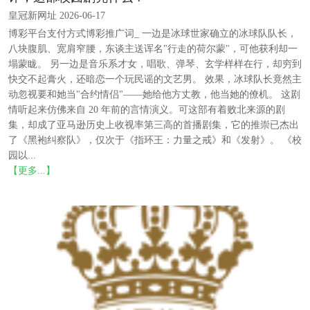
皇冠新网址 2026-06-17
博彩平台支付方式博彩推广词_ 一边是冰球世家确立的冰球队队长，
八块腹肌、宽肩窄腰，东谈主送诨名"行走的荷尔蒙"，可他获利却一
塌蒙眬。 另一边是音乐系才女，唱歌、弹琴、玄学样样在行，却穷到
快交不起膏火，还暗恋一个玩民谣的文艺男。 效果，冰球队长竟然主
动忽视要和她当"合约情侣"——她给他方丈教，他当她的僚机。 这剧
情听起来仿佛来自 20 年前的言情演义。可这部有着败北来源的剧
集，却成了亚马逊历史上收视率第三高的首播剧集，它的推崇已杰出
了《黑袍纠察队》，仅次于《指环王：力量之戒》和《发射》。 《校
园以...
【更多...】