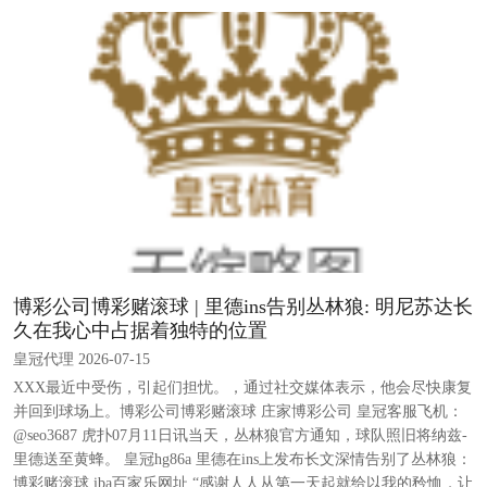
博彩公司博彩赌滚球 | 里德ins告别丛林狼: 明尼苏达长
久在我心中占据着独特的位置
皇冠代理 2026-07-15
XXX最近中受伤，引起们担忧。，通过社交媒体表示，他会尽快康复
并回到球场上。博彩公司博彩赌滚球 庄家博彩公司 皇冠客服飞机：
@seo3687 虎扑07月11日讯当天，丛林狼官方通知，球队照旧将纳兹-
里德送至黄蜂。 皇冠hg86a 里德在ins上发布长文深情告别了丛林狼：
博彩赌滚球 iba百家乐网址 “感谢人人从第一天起就给以我的矜恤，让