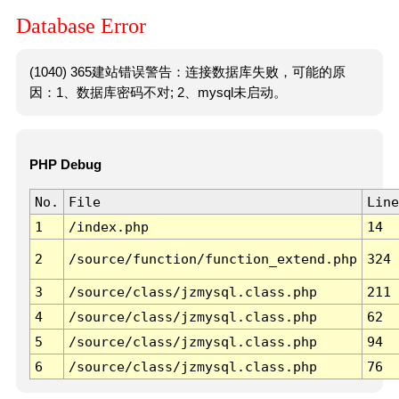
Database Error
(1040) 365建站错误警告：连接数据库失败，可能的原
因：1、数据库密码不对; 2、mysql未启动。
PHP Debug
No.
File
Line
1
/index.php
14
2
/source/function/function_extend.php
324
3
/source/class/jzmysql.class.php
211
4
/source/class/jzmysql.class.php
62
5
/source/class/jzmysql.class.php
94
6
/source/class/jzmysql.class.php
76