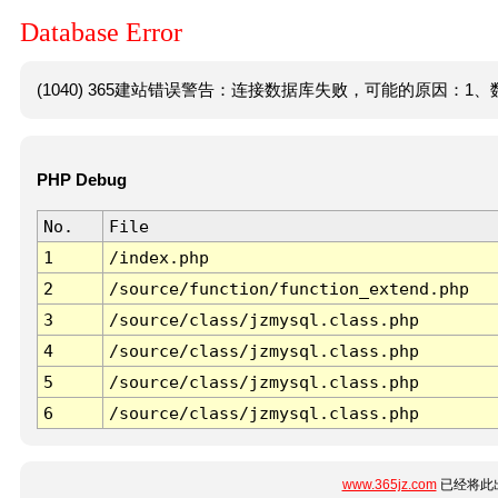
Database Error
(1040) 365建站错误警告：连接数据库失败，可能的原因：1、数
PHP Debug
No.
File
1
/index.php
2
/source/function/function_extend.php
3
/source/class/jzmysql.class.php
4
/source/class/jzmysql.class.php
5
/source/class/jzmysql.class.php
6
/source/class/jzmysql.class.php
www.365jz.com
已经将此