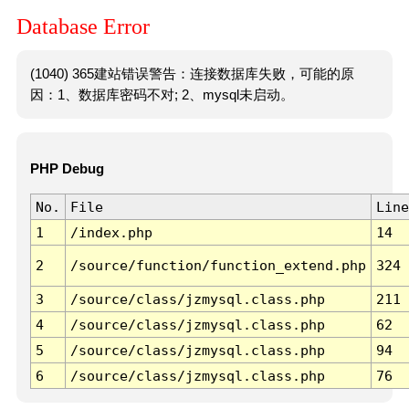
Database Error
(1040) 365建站错误警告：连接数据库失败，可能的原
因：1、数据库密码不对; 2、mysql未启动。
PHP Debug
No.
File
Line
1
/index.php
14
2
/source/function/function_extend.php
324
3
/source/class/jzmysql.class.php
211
4
/source/class/jzmysql.class.php
62
5
/source/class/jzmysql.class.php
94
6
/source/class/jzmysql.class.php
76