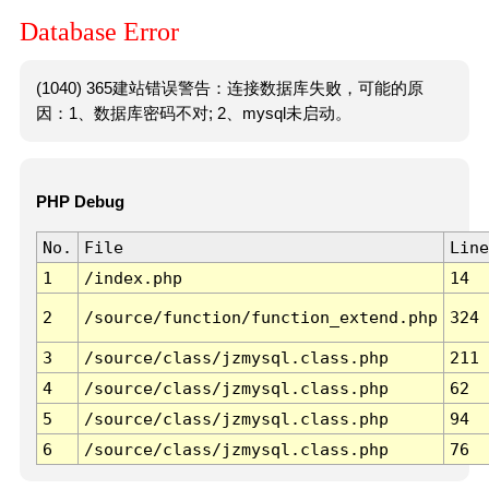
Database Error
(1040) 365建站错误警告：连接数据库失败，可能的原
因：1、数据库密码不对; 2、mysql未启动。
PHP Debug
No.
File
Line
1
/index.php
14
2
/source/function/function_extend.php
324
3
/source/class/jzmysql.class.php
211
4
/source/class/jzmysql.class.php
62
5
/source/class/jzmysql.class.php
94
6
/source/class/jzmysql.class.php
76