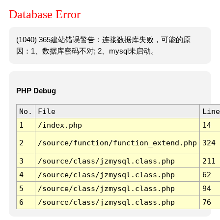
Database Error
(1040) 365建站错误警告：连接数据库失败，可能的原
因：1、数据库密码不对; 2、mysql未启动。
PHP Debug
No.
File
Line
1
/index.php
14
2
/source/function/function_extend.php
324
3
/source/class/jzmysql.class.php
211
4
/source/class/jzmysql.class.php
62
5
/source/class/jzmysql.class.php
94
6
/source/class/jzmysql.class.php
76