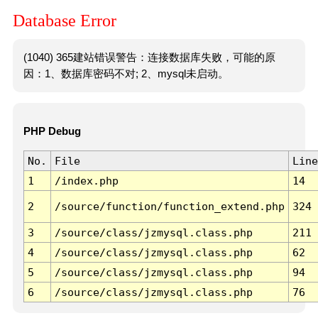
Database Error
(1040) 365建站错误警告：连接数据库失败，可能的原
因：1、数据库密码不对; 2、mysql未启动。
PHP Debug
No.
File
Line
1
/index.php
14
2
/source/function/function_extend.php
324
3
/source/class/jzmysql.class.php
211
4
/source/class/jzmysql.class.php
62
5
/source/class/jzmysql.class.php
94
6
/source/class/jzmysql.class.php
76