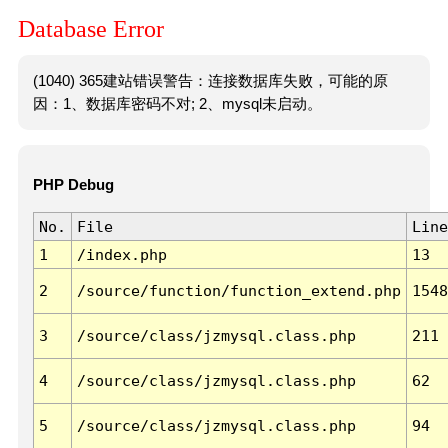
Database Error
(1040) 365建站错误警告：连接数据库失败，可能的原
因：1、数据库密码不对; 2、mysql未启动。
PHP Debug
No.
File
Line
1
/index.php
13
2
/source/function/function_extend.php
1548
3
/source/class/jzmysql.class.php
211
4
/source/class/jzmysql.class.php
62
5
/source/class/jzmysql.class.php
94