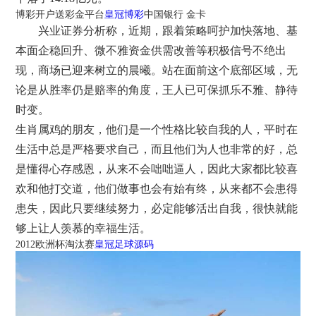
博彩开户送彩金平台
皇冠博彩
中国银行 金卡
兴业证券分析称，近期，跟着策略呵护加快落地、基
本面企稳回升、微不雅资金供需改善等积极信号不绝出
现，商场已迎来树立的晨曦。站在面前这个底部区域，无
论是从胜率仍是赔率的角度，王人已可保抓乐不雅、静待
时变。
生肖属鸡的朋友，他们是一个性格比较自我的人，平时在
生活中总是严格要求自己，而且他们为人也非常的好，总
是懂得心存感恩，从来不会咄咄逼人，因此大家都比较喜
欢和他打交道，他们做事也会有始有终，从来都不会患得
患失，因此只要继续努力，必定能够活出自我，很快就能
够上让人羡慕的幸福生活。
2012欧洲杯淘汰赛
皇冠足球源码