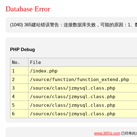
Database Error
(1040) 365建站错误警告：连接数据库失败，可能的原因：1、数
PHP Debug
No.
File
1
/index.php
2
/source/function/function_extend.php
3
/source/class/jzmysql.class.php
4
/source/class/jzmysql.class.php
5
/source/class/jzmysql.class.php
6
/source/class/jzmysql.class.php
www.365jz.com
已经将此