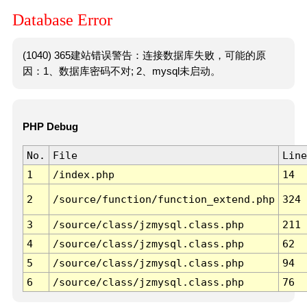
Database Error
(1040) 365建站错误警告：连接数据库失败，可能的原
因：1、数据库密码不对; 2、mysql未启动。
PHP Debug
No.
File
Line
1
/index.php
14
2
/source/function/function_extend.php
324
3
/source/class/jzmysql.class.php
211
4
/source/class/jzmysql.class.php
62
5
/source/class/jzmysql.class.php
94
6
/source/class/jzmysql.class.php
76