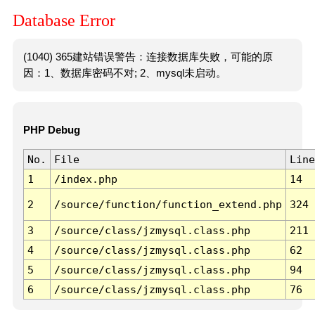
Database Error
(1040) 365建站错误警告：连接数据库失败，可能的原
因：1、数据库密码不对; 2、mysql未启动。
PHP Debug
No.
File
Line
1
/index.php
14
2
/source/function/function_extend.php
324
3
/source/class/jzmysql.class.php
211
4
/source/class/jzmysql.class.php
62
5
/source/class/jzmysql.class.php
94
6
/source/class/jzmysql.class.php
76