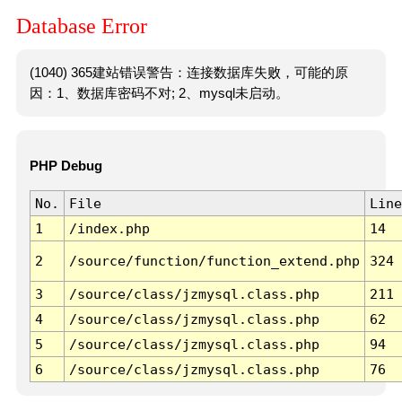
Database Error
(1040) 365建站错误警告：连接数据库失败，可能的原
因：1、数据库密码不对; 2、mysql未启动。
PHP Debug
No.
File
Line
1
/index.php
14
2
/source/function/function_extend.php
324
3
/source/class/jzmysql.class.php
211
4
/source/class/jzmysql.class.php
62
5
/source/class/jzmysql.class.php
94
6
/source/class/jzmysql.class.php
76