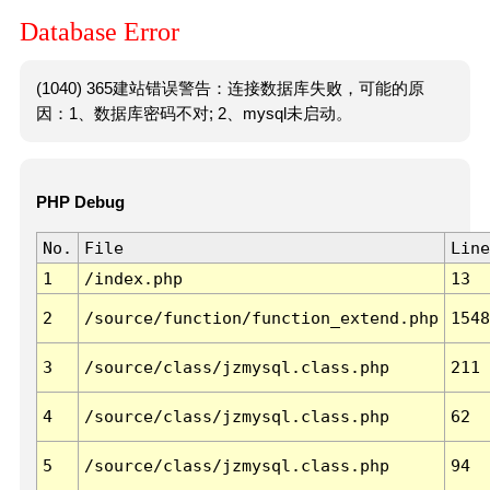
Database Error
(1040) 365建站错误警告：连接数据库失败，可能的原
因：1、数据库密码不对; 2、mysql未启动。
PHP Debug
No.
File
Line
1
/index.php
13
2
/source/function/function_extend.php
1548
3
/source/class/jzmysql.class.php
211
4
/source/class/jzmysql.class.php
62
5
/source/class/jzmysql.class.php
94