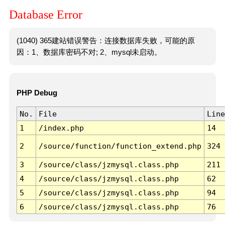
Database Error
(1040) 365建站错误警告：连接数据库失败，可能的原
因：1、数据库密码不对; 2、mysql未启动。
PHP Debug
No.
File
Line
1
/index.php
14
2
/source/function/function_extend.php
324
3
/source/class/jzmysql.class.php
211
4
/source/class/jzmysql.class.php
62
5
/source/class/jzmysql.class.php
94
6
/source/class/jzmysql.class.php
76