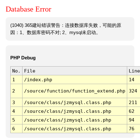
Database Error
(1040) 365建站错误警告：连接数据库失败，可能的原
因：1、数据库密码不对; 2、mysql未启动。
PHP Debug
No.
File
Line
1
/index.php
14
2
/source/function/function_extend.php
324
3
/source/class/jzmysql.class.php
211
4
/source/class/jzmysql.class.php
62
5
/source/class/jzmysql.class.php
94
6
/source/class/jzmysql.class.php
76