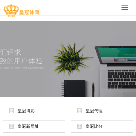
Toggle
naviga
皇冠博彩
皇冠代理
皇冠新网址
皇冠比分