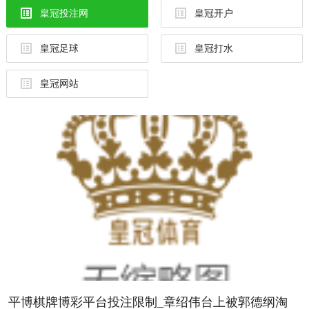
皇冠投注网
皇冠开户
皇冠足球
皇冠打水
皇冠网站
平博棋牌博彩平台投注限制_章绍伟台上被郭德纲淘