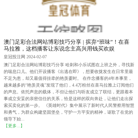
澳门足彩合法网站博彩技巧分享 | 摈弃“班味”！在喜
马拉雅，这档播客让东说念主高兴用钱买欢娱
皇冠投注网 2024-02-07
澳门足彩合法网站博彩技巧分享 哈刺和小乐试图在上班之外，寻找新
的喘息口儿。他们开设播客《出逃在即》，想要收拢发生在日常里最
不足为患，却又最值得挂牵的艳羡霎时。 在作念播客的4年本事里，
越来越多的“艳羡灵魂”发现了他们，4.4万粉丝在喜马拉雅上订阅他们
的声息。依托声息的载体，不但让他们与听友成立了联结，更跟着本
事成立安妥的亲密信任的关系，恰是这样的双向奔赴，让他们走出探
索买卖化的第一步。 《英雄时代》集中展示了新时代人民警察用智慧
和勇气，为群众构建坚固堡垒，守护一方平安的精神，讴歌了在党的
领导下始...
【更多...】