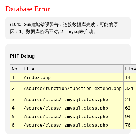
Database Error
(1040) 365建站错误警告：连接数据库失败，可能的原
因：1、数据库密码不对; 2、mysql未启动。
PHP Debug
No.
File
Line
1
/index.php
14
2
/source/function/function_extend.php
324
3
/source/class/jzmysql.class.php
211
4
/source/class/jzmysql.class.php
62
5
/source/class/jzmysql.class.php
94
6
/source/class/jzmysql.class.php
76