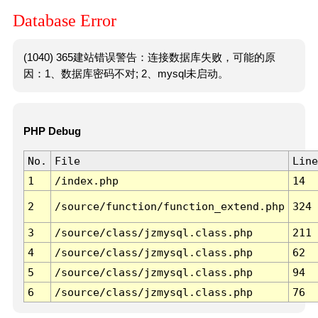
Database Error
(1040) 365建站错误警告：连接数据库失败，可能的原
因：1、数据库密码不对; 2、mysql未启动。
PHP Debug
No.
File
Line
1
/index.php
14
2
/source/function/function_extend.php
324
3
/source/class/jzmysql.class.php
211
4
/source/class/jzmysql.class.php
62
5
/source/class/jzmysql.class.php
94
6
/source/class/jzmysql.class.php
76