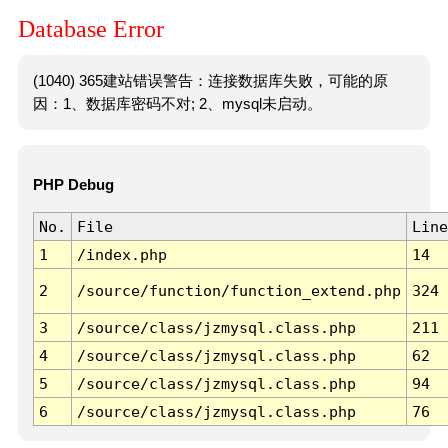
Database Error
(1040) 365建站错误警告：连接数据库失败，可能的原
因：1、数据库密码不对; 2、mysql未启动。
PHP Debug
No.
File
Line
1
/index.php
14
2
/source/function/function_extend.php
324
3
/source/class/jzmysql.class.php
211
4
/source/class/jzmysql.class.php
62
5
/source/class/jzmysql.class.php
94
6
/source/class/jzmysql.class.php
76