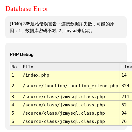
Database Error
(1040) 365建站错误警告：连接数据库失败，可能的原
因：1、数据库密码不对; 2、mysql未启动。
PHP Debug
No.
File
Line
1
/index.php
14
2
/source/function/function_extend.php
324
3
/source/class/jzmysql.class.php
211
4
/source/class/jzmysql.class.php
62
5
/source/class/jzmysql.class.php
94
6
/source/class/jzmysql.class.php
76