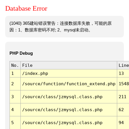
Database Error
(1040) 365建站错误警告：连接数据库失败，可能的原
因：1、数据库密码不对; 2、mysql未启动。
PHP Debug
No.
File
Line
1
/index.php
13
2
/source/function/function_extend.php
1548
3
/source/class/jzmysql.class.php
211
4
/source/class/jzmysql.class.php
62
5
/source/class/jzmysql.class.php
94