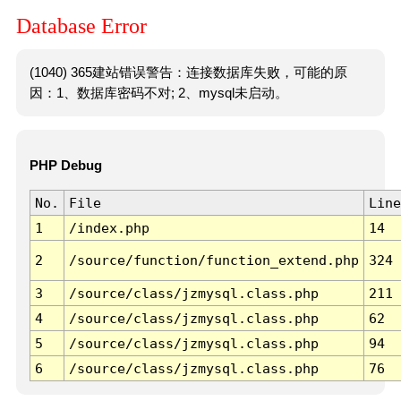
Database Error
(1040) 365建站错误警告：连接数据库失败，可能的原
因：1、数据库密码不对; 2、mysql未启动。
PHP Debug
No.
File
Line
1
/index.php
14
2
/source/function/function_extend.php
324
3
/source/class/jzmysql.class.php
211
4
/source/class/jzmysql.class.php
62
5
/source/class/jzmysql.class.php
94
6
/source/class/jzmysql.class.php
76