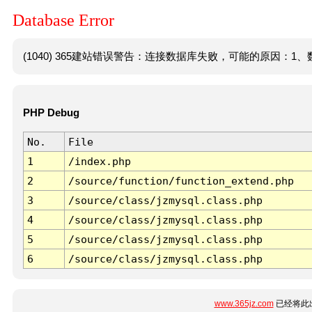
Database Error
(1040) 365建站错误警告：连接数据库失败，可能的原因：1、数
PHP Debug
No.
File
1
/index.php
2
/source/function/function_extend.php
3
/source/class/jzmysql.class.php
4
/source/class/jzmysql.class.php
5
/source/class/jzmysql.class.php
6
/source/class/jzmysql.class.php
www.365jz.com
已经将此