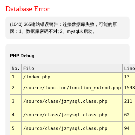
Database Error
(1040) 365建站错误警告：连接数据库失败，可能的原
因：1、数据库密码不对; 2、mysql未启动。
PHP Debug
No.
File
Line
1
/index.php
13
2
/source/function/function_extend.php
1548
3
/source/class/jzmysql.class.php
211
4
/source/class/jzmysql.class.php
62
5
/source/class/jzmysql.class.php
94