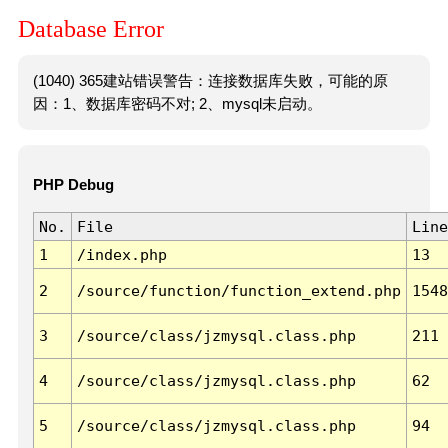
Database Error
(1040) 365建站错误警告：连接数据库失败，可能的原
因：1、数据库密码不对; 2、mysql未启动。
PHP Debug
No.
File
Line
1
/index.php
13
2
/source/function/function_extend.php
1548
3
/source/class/jzmysql.class.php
211
4
/source/class/jzmysql.class.php
62
5
/source/class/jzmysql.class.php
94